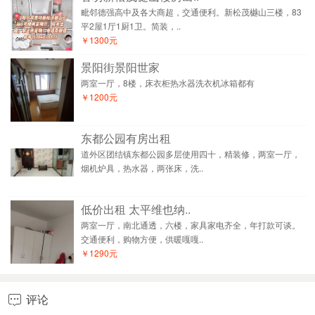
毗邻德强高中及各大商超，交通便利。新松茂樾山三楼，83
平2屋1厅1厨1卫。简装，..
￥1300元
景阳街景阳世家
两室一厅，8楼，床衣柜热水器洗衣机冰箱都有
￥1200元
东都公园有房出租
道外区团结镇东都公园多层使用四十，精装修，两室一厅，
烟机炉具，热水器，两张床，洗..
低价出租 太平维也纳..
两室一厅，南北通透，六楼，家具家电齐全，年打款可谈。
交通便利，购物方便，供暖嘎嘎..
￥1290元
评论
