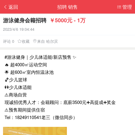
返回
招聘 销售
管理
游泳健身会籍招聘
￥5000元 - 1万
2023/4/6 19:04:44
评论 0
收藏
来自 哈尔滨
#游泳健身｜少儿体适能/新店预售 ✨
🔥 超4000㎡运动空间
🌟 超600㎡室内恒温泳池
🏀少儿篮球
👭少儿体适能
⚠️商场自营
现诚招优秀人才：会籍顾问：底薪3500元➕高提成➕奖金
⚠️预售期间提供住宿
Tel：18249110541老三（微信同步）