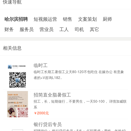
快速导航
哈尔滨招聘
短视频运营
销售
文案策划
厨师
财务
服务员
营业员
工人
司机
其它
相关信息
临时工
临时工长期工暑假工义天80-120不包吃住 在嫁办公 有意象
者的+V咨询L182..
招简直全脂暑假工
招工，长，短期做行，不要男生，一天50-100， 详情加威联
系
￥2000元
银行贷后专员
招聘岗位： 银行贷后专员：5名； 任职要求：男性，年龄40