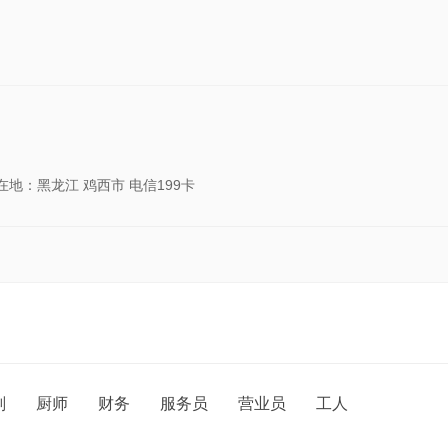
在地：黑龙江 鸡西市 电信199卡
划
厨师
财务
服务员
营业员
工人