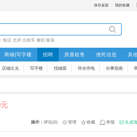
保存桌面
我的收藏
：
电话
北岸
出租车
兼职
银泉
商铺|写字楼
招聘
房屋租售
便民信息
其
店铺出兑
写字楼
找铺面
停水停电
办事指南
0元
操作：
评论(0)
管理
收藏
举报
生成