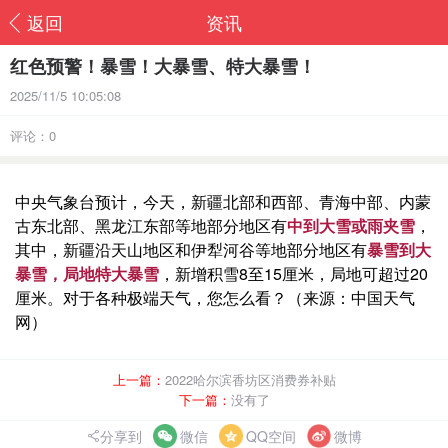
返回
资讯
红色预警！暴雪！大暴雪、特大暴雪！
2025/11/5 10:05:08
评论：0
中央气象台预计，今天，新疆北部和西部、青海中部、内蒙
古东北部、黑龙江东部等地部分地区有
中到大雪或雨夹雪
，
其中，新疆沿天山地区和伊犁河谷等地部分地区有
暴雪到大
暴雪，局地特大暴雪
，新增积雪8至15厘米，局地可超过20
厘米。
对于各种极端天气，您怎么看？（来源：中国天气
网）
上一篇：
2022哈尔滨香坊区消费券补贴
下一篇：
没有了
分享到
微信
QQ空间
微博