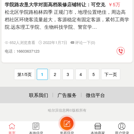
学院路农垦大学对面高档装修店铺转让：可空兑
￥5
万
松北区学院路柏林四季 正规门市，地理位置绝佳，周边高
档社区环绕客流量超大，客源稳定有固定客源，紧邻工商学
院.远东理工学院、生物科技学院、警官学…
652人浏览查看
2022年1月7日
评论一下(0)
电话：16603637123
第1/5页
1
2
3
4
5
下一页
联系我们
广告服务
微信平台
哈尔滨信息网
©版权所有
首页
本地信息
发布信息
本地商家
用户登录