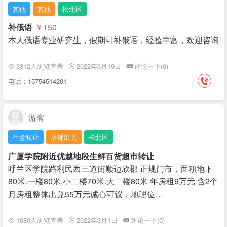
其他
其他
松北区
补俄语
￥150
本人俄语专业研究生，假期可补俄语，经验丰富，欢迎咨询
3312人浏览查看
2022年6月19日
评论一下(0)
电话：15754514201
游客
生意转让
店铺出兑
松北区
广厦学院附近优越地段生鲜百货超市转让
呼兰区学院路利民西三道街顺迈欣郡 正规门市，面积地下
80米.一楼80米.小二楼70米.大二楼80米 年房租9万元 含2个
月房租整体出兑55万元诚心可议，地理位…
1080人浏览查看
2022年3月1日
评论一下(0)