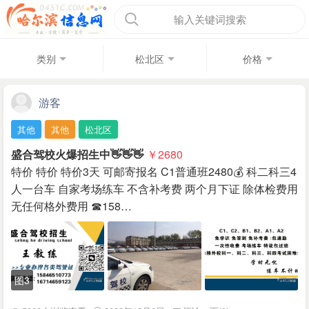
输入关键词搜索
类别
松北区
价格
游客
其他
其他
松北区
盛合驾校火爆招生中👋👋👋
￥2680
特价 特价 特价3天 可邮寄报名 C1普通班2480💰 科二科三4
人一台车 自家考场练车 不含补考费 两个月下证 除体检费用
无任何格外费用 ☎158…
图3