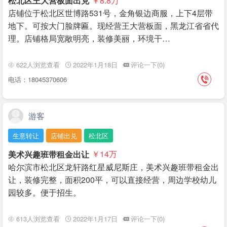
松北区王大营板面出兑
￥8.8
万
店铺位于松北区世博路531号，金角银边商服，上下4层带
地下。可按大门脸牌匾。现经营王大营板面，黑龙江省省代
理。店铺格局宽敞明亮，装修美丽，环境干…
622人浏览查看
2022年1月18日
评论一下(0)
电话：18045370606
游客
生意转让
店铺出兑
松北区
美术兴趣班带租金出让
￥14
万
哈尔滨市松北区龙轩路红星威尼斯庄，美术兴趣班带租金出
让，装修完整，面积200平，可以直接经营，周边‌‌学校幼儿
园较多。便于招生。
613人浏览查看
2022年1月17日
评论一下(0)