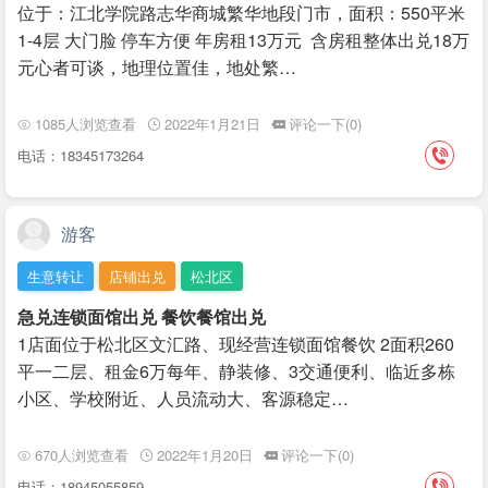
位于：江北学院路志华商城繁华地段门市，面积：550平米
1-4层 大门脸 停车方便 年房租13万元 含房租整体出兑18万
元心者可谈，地理位置佳，地处繁…
1085人浏览查看
2022年1月21日
评论一下(0)
电话：18345173264
游客
生意转让
店铺出兑
松北区
急兑连锁面馆出兑 餐饮餐馆出兑
1店面位于松北区文汇路、现经营连锁面馆餐饮 2面积260
平一二层、租金6万每年、静装修、3交通便利、临近多栋
小区、学校附近、人员流动大、客源稳定…
670人浏览查看
2022年1月20日
评论一下(0)
电话：18945055859