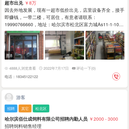
超市出兑
￥8
万
因去外地发展，现有一超市低价出兑，店里设备齐全，接手
即赚钱，一带二楼，可居住，有意者请联系：
19990766660，地址：哈尔滨市松北区富力城As11-1-10…
图8
4888人浏览查看
2022年7月17日
评论一下(0)
电话：18345122122
游客
招聘
其它
松北区
哈尔滨佰仕成饲料有限公司招聘内勤人员
￥2000 - 3000
招聘饲料销售经理