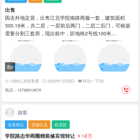
出售
因去外地定居，出售江北学院南路商服一套，建筑面积
300.19米，共二层，一层前后两门，二层二后门，可根据
需要分割三套房，现出租中，距地铁2号线100米…
图6
1299人浏览查看
2022年1月25日
评论一下(0)
电话：13796619676
游客
生意转让
店铺出兑
松北区
学院路志华商圈精装修宾馆转让
￥18
万