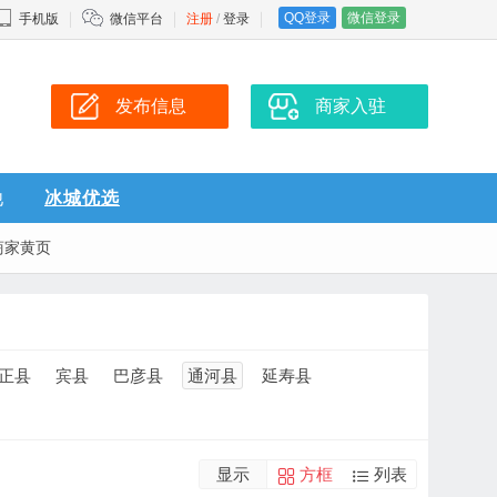
QQ登录
微信登录
手机版
微信平台
注册
/
登录
发布信息
商家入驻
他
冰城优选
商家黄页
正县
宾县
巴彦县
通河县
延寿县
显示
方框
列表