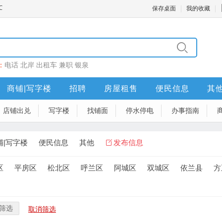
保存桌面
我的收藏
：
电话
北岸
出租车
兼职
银泉
商铺|写字楼
招聘
房屋租售
便民信息
其
店铺出兑
写字楼
找铺面
停水停电
办事指南
铺|写字楼
便民信息
其他
发布信息
区
平房区
松北区
呼兰区
阿城区
双城区
依兰县
方
筛选
取消筛选