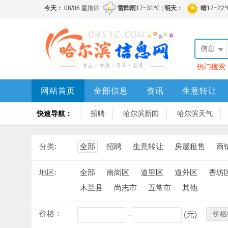
信息
热门搜索
网站首页
全部信息
资讯
生意转让
快速导航：
招聘
哈尔滨新闻
哈尔滨天气
分类:
全部
招聘
生意转让
房屋租售
商
地区:
全部
南岗区
道里区
道外区
香坊
木兰县
尚志市
五常市
其他
价格：
价格
-
(元)