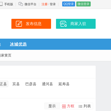
QQ登录
微信登录
手机版
微信平台
注册
/
登录
发布信息
商家入驻
他
冰城优选
商家黄页
正县
宾县
巴彦县
通河县
延寿县
显示
方框
列表