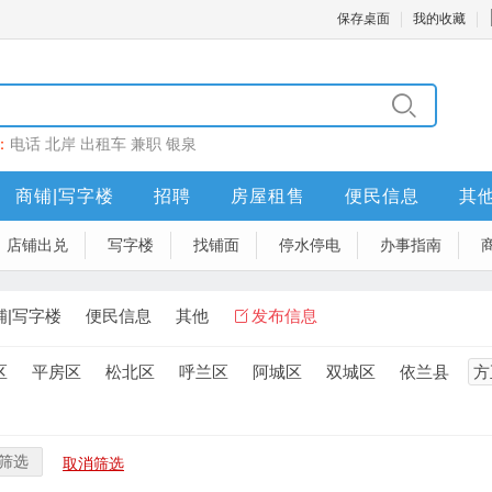
保存桌面
我的收藏
：
电话
北岸
出租车
兼职
银泉
商铺|写字楼
招聘
房屋租售
便民信息
其
店铺出兑
写字楼
找铺面
停水停电
办事指南
铺|写字楼
便民信息
其他
发布信息
区
平房区
松北区
呼兰区
阿城区
双城区
依兰县
方
筛选
取消筛选