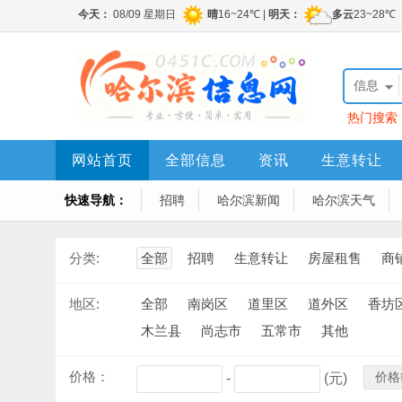
信息
热门搜索
网站首页
全部信息
资讯
生意转让
快速导航：
招聘
哈尔滨新闻
哈尔滨天气
分类:
全部
招聘
生意转让
房屋租售
商
地区:
全部
南岗区
道里区
道外区
香坊
木兰县
尚志市
五常市
其他
价格：
价格
-
(元)