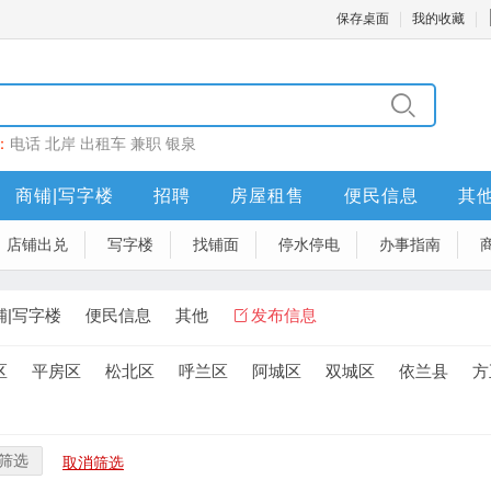
保存桌面
我的收藏
：
电话
北岸
出租车
兼职
银泉
商铺|写字楼
招聘
房屋租售
便民信息
其
店铺出兑
写字楼
找铺面
停水停电
办事指南
铺|写字楼
便民信息
其他
发布信息
区
平房区
松北区
呼兰区
阿城区
双城区
依兰县
方
筛选
取消筛选