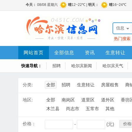
信息
热门搜索
网站首页
全部信息
资讯
生意转让
快速导航：
招聘
哈尔滨新闻
哈尔滨天气
分类:
全部
招聘
生意转让
房屋租售
商
地区:
全部
南岗区
道里区
道外区
香坊
木兰县
尚志市
五常市
其他
价格：
价格
-
(元)