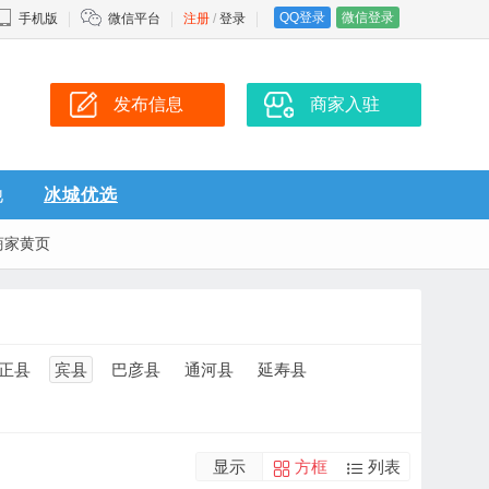
QQ登录
微信登录
手机版
微信平台
注册
/
登录
发布信息
商家入驻
他
冰城优选
商家黄页
正县
宾县
巴彦县
通河县
延寿县
显示
方框
列表