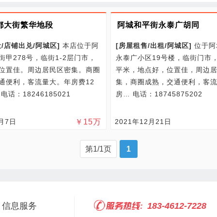
都大街繁华地段
阿城和平街永泰广胡同
/
店铺出兑/
阿城区
]
本店位于阿
[
房屋租售/
出租/
阿城区
]
位于阿
街甲278号，临街1-2层门市，
永泰广小区19号楼，临街门市，
位置佳。周边居民区密集。商圈
平米，地点好，位置佳，周边
通便利，客流量大。年房费12
集，商圈成熟，交通便利，客
…
电话：18246185021
房…
电话：18745875202
1月7日
￥
15
万
2021年12月21日
第1/1页
1
信息服务
183-4612-7228