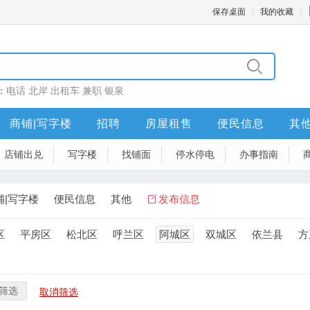
保存桌面
我的收藏
：
电话
北岸
出租车
兼职
银泉
商铺|写字楼
招聘
房屋租售
便民信息
其
店铺出兑
写字楼
找铺面
停水停电
办事指南
铺|写字楼
便民信息
其他
发布信息
区
平房区
松北区
呼兰区
阿城区
双城区
依兰县
方
筛选
取消筛选