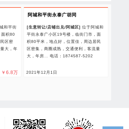
阿城和平街永泰广胡同
城和平街
[
生意转让/
店铺出兑/
阿城区
]
位于阿城和
面积80
平街永泰广小区19号楼，临街门市，面
居民区密
积80平米，地点好，位置佳，周边居民
流量大，年
区密集，商圈成熟，交通便利，客流量
大，年房…
电话：1874587-5202
￥
6.8
万
2021年12月1日