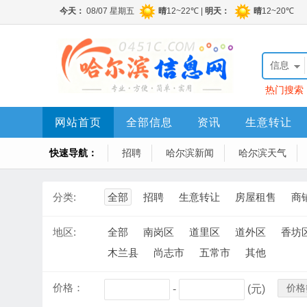
信息
热门搜索
网站首页
全部信息
资讯
生意转让
快速导航：
招聘
哈尔滨新闻
哈尔滨天气
分类:
全部
招聘
生意转让
房屋租售
商
地区:
全部
南岗区
道里区
道外区
香坊
木兰县
尚志市
五常市
其他
价格：
价格
-
(元)