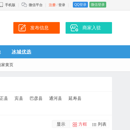
QQ登录
微信登录
手机版
微信平台
注册
/
登录
发布信息
商家入驻
他
冰城优选
商家黄页
正县
宾县
巴彦县
通河县
延寿县
显示
方框
列表