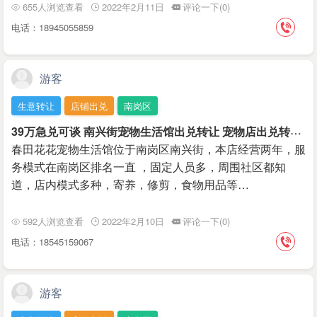
655人浏览查看
2022年2月11日
评论一下(0)
电话：18945055859
游客
生意转让
店铺出兑
南岗区
3
9万急兑可谈 南兴街宠物生活馆出兑转让 宠物店出兑转让
￥
春田花花宠物生活馆位于南岗区南兴街，本店经营两年，服
务模式在南岗区排名一直 ，固定人员多，周围社区都知
道，店内模式多种，寄养，修剪，食物用品等…
592人浏览查看
2022年2月10日
评论一下(0)
电话：18545159067
游客