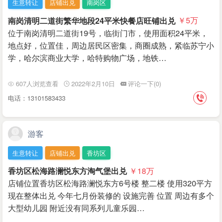
生意转让
店铺出兑
南岗区
南岗清明二道街繁华地段24平米快餐店旺铺出兑
￥5
万
位于南岗清明二道街19号，临街门市，使用面积24平米，
地点好，位置佳，周边居民区密集，商圈成熟，紧临苏宁小
学，哈尔滨商业大学，哈特购物广场，地铁…
607人浏览查看
2022年2月10日
评论一下(0)
电话：13101583433
游客
生意转让
店铺出兑
香坊区
香坊区松海路澜悦东方淘气堡出兑
￥18
万
店铺位置香坊区松海路澜悦东方6号楼 整二楼 使用320平方
现在整体出兑 今年七月份装修的 设施完善 位置 周边有多个
大型幼儿园 附近没有同系列儿童乐园…