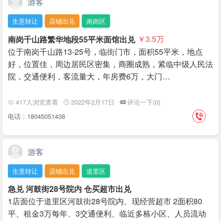
游客
生意转让
店铺出兑
南岗区
南岗千山路繁华地段55平米面馆出兑
￥3.5
万
位于南岗千山路13-25号，临街门市，面积55平米，地点
好，位置佳，周边居民区密集，商圈成熟，紧临中级人民法
院，交通便利，客流量大，年房费6万，大门…
417人浏览查看
2022年2月17日
评论一下(0)
电话：18045051438
游客
生意转让
店铺出兑
道里区
急兑 河鼓街28号院内 仓买超市出兑
1店面位于道里区河鼓街28号院内、现经营超市 2面积80
平、租金3万每年、3交通便利、临近多栋小区、人员流动