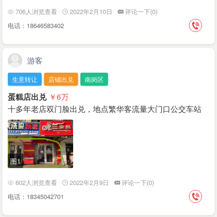
706人浏览查看
2022年2月10日
评论一下(0)
电话：18646583402
游客
生意转让
店铺出兑
南岗区
蛋糕店出兑
￥6
万
十多年老店双门脸出兑，地点繁华客流量大门口公交车站
图1
602人浏览查看
2022年2月9日
评论一下(0)
电话：18345042701