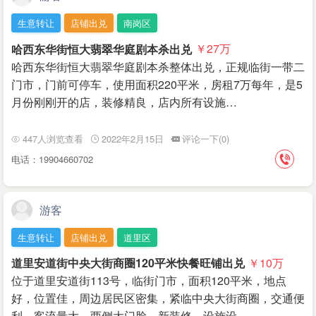
生意转让
店铺出兑
南岗区
哈西东华街恒大翡翠华庭剧本杀出兑
￥27
万
哈西东华街恒大翡翠华庭剧本杀整体出兑，正规临街一带二
门市，门前可停车，使用面积220平米，房租7万每年，是5
月份刚刚开的店，装修精良，店内所有设施…
447人浏览查看
2022年2月15日
评论一下(0)
电话：19904660702
游客
生意转让
店铺出兑
道里区
道里安道街中央大街商圈120平米快餐旺铺出兑
￥10
万
位于道里安道街113号，临街门市，面积120平米，地点
好，位置佳，周边居民区密集，紧临中央大街商圈，交通便
利，客流量大，两侧大门脸，新装修，设施设…