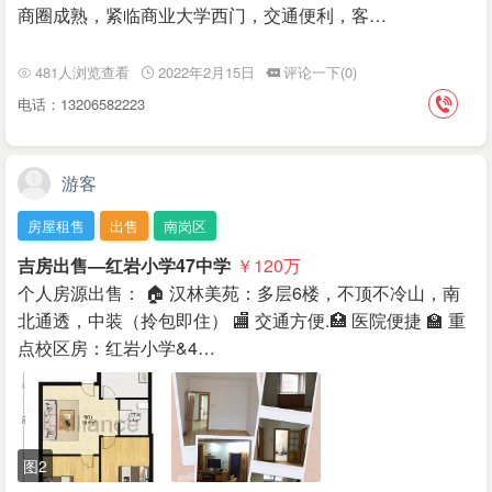
商圈成熟，紧临商业大学西门，交通便利，客…
481人浏览查看
2022年2月15日
评论一下(0)
电话：13206582223
游客
房屋租售
出售
南岗区
吉房出售—红岩小学47中学
￥120
万
个人房源出售： 🏠 汉林美苑：多层6楼，不顶不冷山，南
北通透，中装（拎包即住） 🏬 交通方便.🏥 医院便捷 🏫 重
点校区房：红岩小学&4…
图2