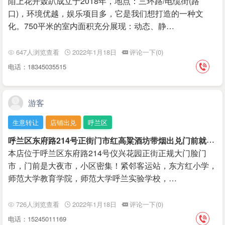
陌上花开轰趴成立于2018年，地点：三环路/电缆街(路
口)，环境优越，娱乐项目多‌‌，它是我们想打造的一种文
化。750平米的室内面积充分展现：动态、静…
647人浏览查看
2022年1月18日
评论一下(0)
电话：18345035515
游客
生意转让
店铺出兑
呼兰区
呼
兰区东府路214号正街门市红高粱酒坊带烟出兑门前就是夜市
本店位于呼兰区东府路214号仪兴花园正街正规大门脸门
市，门前是大夜市，小区密集！紧邻客运站，东方红小学，
师范大学教育学院，师范大学呼兰实验学校，…
726人浏览查看
2022年1月18日
评论一下(0)
电话：15245011169