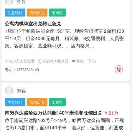
游客
生意转让
店铺出兑
南岗区
公寓内棋牌室出兑转让急兑
1店面位于哈西辰能金座1501室、现经营棋牌室 2面积130
平1-2层、租金4000元每月、精装修、3交通便利、人员密
集、客源稳定、营业额可观、、店内格局…
958人浏览查看
2022年1月21日
评论一下(0)
电话：13733313143
游客
生意转让
店铺出兑
南岗区
南岗兴达路哈西万达商圈140平米快餐旺铺出兑
￥21
万
位于南岗兴达路102号F4-19号，哈西万达金街商圈，正规
临街1-3层门市，面积140平米，地点好，位置佳，商圈成