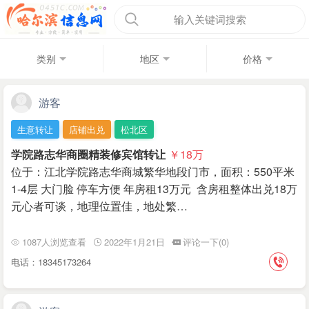
输入关键词搜索
类别
地区
价格
游客
生意转让
店铺出兑
松北区
学院路志华商圈精装修宾馆转让
￥18
万
位于：江北学院路志华商城繁华地段门市，面积：550平米
1-4层 大门脸 停车方便 年房租13万元 含房租整体出兑18万
元心者可谈，地理位置佳，地处繁…
1087人浏览查看
2022年1月21日
评论一下(0)
电话：18345173264