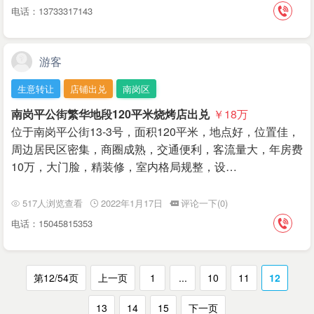
电话：13733317143
游客
生意转让
店铺出兑
南岗区
南岗平公街繁华地段120平米烧烤店出兑
￥18
万
位于南岗平公街13-3号，面积120平米，地点好，位置佳，
周边居民区密集，商圈成熟，交通便利，客流量大，年房费
10万，大门脸，精装修，室内格局规整，设…
517人浏览查看
2022年1月17日
评论一下(0)
电话：15045815353
第12/54页
上一页
1
...
10
11
12
13
14
15
下一页