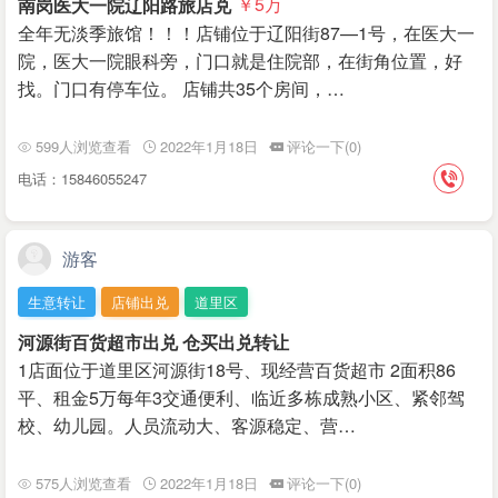
南岗医大一院辽阳路旅店兑
￥5
万
全年无淡季旅馆！！！店铺位于辽阳街87—1号，在医大一
院，医大一院眼科旁，门口就是住院部，在街角位置，好
找。门口有停车位。 店铺共35个房间，…
599人浏览查看
2022年1月18日
评论一下(0)
电话：15846055247
游客
生意转让
店铺出兑
道里区
河源街百货超市出兑 仓买出兑转让
1店面位于道里区河源街18号、现经营百货超市 2面积86
平、租金5万每年3交通便利、临近多栋成熟小区、紧邻驾
校、幼儿园。人员流动大、客源稳定、营…
575人浏览查看
2022年1月18日
评论一下(0)