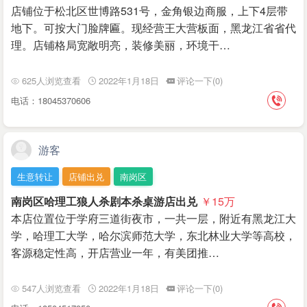
店铺位于松北区世博路531号，金角银边商服，上下4层带
地下。可按大门脸牌匾。现经营王大营板面，黑龙江省省代
理。店铺格局宽敞明亮，装修美丽，环境干…
625人浏览查看
2022年1月18日
评论一下(0)
电话：18045370606
游客
生意转让
店铺出兑
南岗区
南岗区哈理工狼人杀剧本杀桌游店出兑
￥15
万
本店位置位于学府三道街夜市，一共一层，附近有黑龙江大
学，哈理工大学，哈尔滨师范大学，东北林业大学等高校，
客源稳定性高，开店营业一年，有美团推…
547人浏览查看
2022年1月18日
评论一下(0)