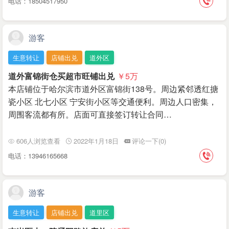
电话：18504517950
游客
生意转让
店铺出兑
道外区
道外富锦街仓买超市旺铺出兑
￥5
万
本店铺位于哈尔滨市道外区富锦街138号。周边紧邻透红搪
瓷小区 北七小区 宁安街小区等交通便利。周边人口密集，
周围客流都有所。店面可直接签订转让合同…
606人浏览查看
2022年1月18日
评论一下(0)
电话：13946165668
游客
生意转让
店铺出兑
道里区