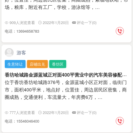
场，粮库，附近有工厂，学校，游泳馆等，…
909人浏览查看
2022年1月20日
评论一下(0)
电话：13694658783
游客
生意转让
店铺出兑
香坊区
香
坊哈城路金源蓝城正对面400平营业中的汽车美容修配厂出兑
位于香坊香坊哈城路376号，金源蓝城小区正对面，临街门
市，面积400平米，地点好，位置佳，周边居民区密集，商
圈成熟，交通便利，车流量大，年房费6万，…
777人浏览查看
2022年1月20日
评论一下(0)
电话：15546046400