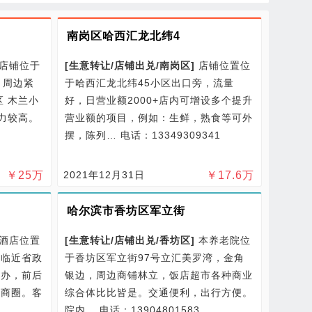
南岗区哈西汇龙北纬4
店铺位于
[
生意转让/
店铺出兑/
南岗区
]
店铺位置位
。周边紧
于哈西汇龙北纬45小区出口旁，流量
区 木兰小
好，日营业额2000+店内可增设多个提升
能力较高。
营业额的项目，例如：生鲜，熟食等可外
摆，陈列…
电话：13349309341
￥
25
万
2021年12月31日
￥
17.6
万
哈尔滨市香坊区军立街
酒店位置
[
生意转让/
店铺出兑/
香坊区
]
本养老院位
，临近省政
于香坊区军立街97号立汇美罗湾，金角
访办，前后
银边，周边商铺林立，饭店超市各种商业
展商圈。客
综合体比比皆是。交通便利，出行方便。
院内…
电话：13904801583