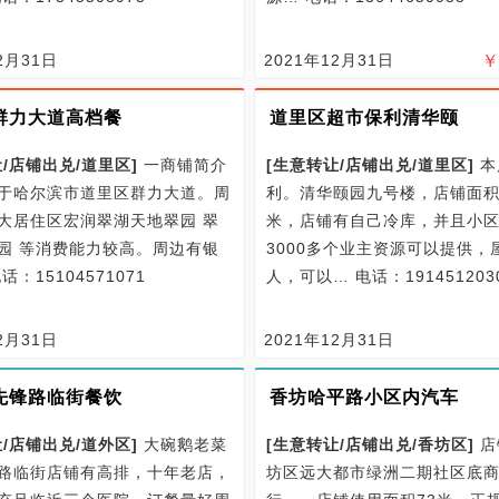
2月31日
2021年12月31日
群力大道高档餐
道里区超市保利清华颐
/
店铺出兑/
道里区
]
一商铺简介
[
生意转让/
店铺出兑/
道里区
]
本
于哈尔滨市道里区群力大道。周
利。清华颐园九号楼，店铺面积
大居住区宏润翠湖天地翠园 翠
米，店铺有自己冷库，并且小
园 等消费能力较高。周边有银
3000多个业主资源可以提供，
话：15104571071
人，可以…
电话：191451203
2月31日
2021年12月31日
先锋路临街餐饮
香坊哈平路小区内汽车
/
店铺出兑/
道外区
]
大碗鹅老菜
[
生意转让/
店铺出兑/
香坊区
]
店
路临街店铺有高排，十年老店，
坊区远大都市绿洲二期社区底