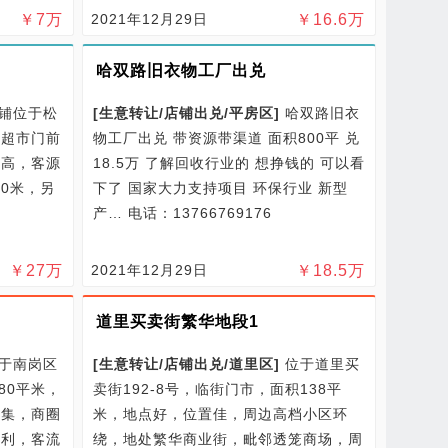
￥
7
万
2021年12月29日
￥
16.6
万
哈双路旧衣物工厂出兑
铺位于松
[
生意转让/
店铺出兑/
平房区
]
哈双路旧衣
中超市门前
物工厂出兑 带资源带渠道 面积800平 兑
平高，客源
18.5万 了解回收行业的 想挣钱的 可以看
50米，另
下了 国家大力支持项目 环保行业 新型
产…
电话：13766769176
￥
27
万
2021年12月29日
￥
18.5
万
道里买卖街繁华地段1
于南岗区
[
生意转让/
店铺出兑/
道里区
]
位于道里买
80平米，
卖街192-8号，临街门市，面积138平
密集，商圈
米，地点好，位置佳，周边高档小区环
便利，客流
绕，地处繁华商业街，毗邻透笼商场，周