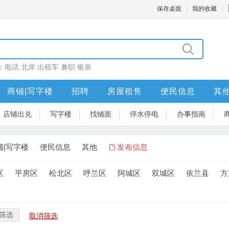
保存桌面
我的收藏
：
电话
北岸
出租车
兼职
银泉
商铺|写字楼
招聘
房屋租售
便民信息
其
店铺出兑
写字楼
找铺面
停水停电
办事指南
铺|写字楼
便民信息
其他
发布信息
区
平房区
松北区
呼兰区
阿城区
双城区
依兰县
方
筛选
取消筛选