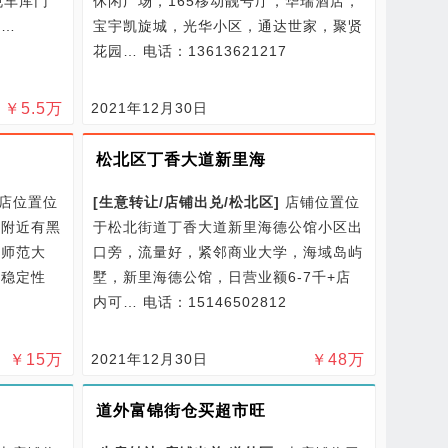
规车库门
休闲广场，165移动靓号厅，华瑞酒店，
刀…
宝宇凯旋城，光华小区，通达世家，聚贤
花园…
电话：13613621217
￥
5.5
万
2021年12月30日
松北区丁香大道新里海
店位置位
[
生意转让/
店铺出兑/
松北区
]
店铺位置位
，附近有黑
于松北街道丁香大道新里海德公馆小区出
滨师范大
口旁，流量好，紧邻商业大学，海域岛屿
源稳定性
墅，新里海德公馆，日营业额6-7千+店
内可…
电话：15146502812
￥
15
万
2021年12月30日
￥
48
万
道外富锦街仓买超市旺