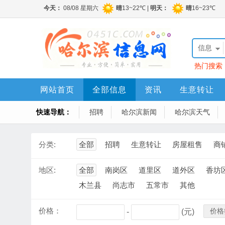
信息
热门搜索
网站首页
全部信息
资讯
生意转让
快速导航：
招聘
哈尔滨新闻
哈尔滨天气
分类:
全部
招聘
生意转让
房屋租售
商
地区:
全部
南岗区
道里区
道外区
香坊
木兰县
尚志市
五常市
其他
价格：
价格
-
(元)