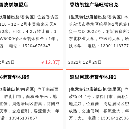
志勇烧饼加盟店
香坊凯旋广场旺铺出兑
/
店铺出兑/
香坊区
]
位置香坊区
[
生意转让/
店铺出兑/
香坊区
]
本
118－12－2号中昊格来云天A
哈尔滨市香坊区哈平路2号凯旋
30米。租金：4.2万转让费：1
负一层D-0022号，附近有多
2W5000保证金剩余租金：1年，
东北林业大学，中医药大学，
餐店…
电话：15204676347
技术学…
电话：13001113777
2月29日
￥
12.8
万
2021年12月29日
兴街繁华地段9
道里河鼓街繁华地段1
/
店铺出兑/
南岗区
]
位于南岗西
[
生意转让/
店铺出兑/
道里区
]
位
号，临街门市，面积95平米，地
鼓街24-4号，临街门市，面积1
置佳，周边居民区密集，商圈成
地点好，位置佳，周边居民区
夜市，交通便利，客流量大，年
成熟，交通便利，客流量大，年
话：13946197867
万，大…
电话：13936412996