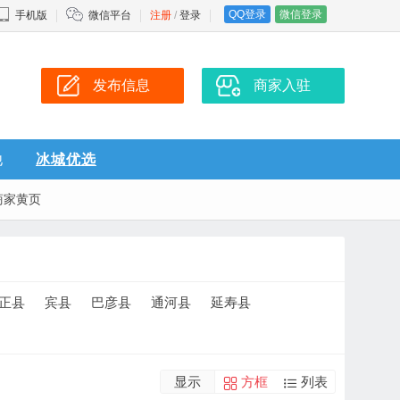
QQ登录
微信登录
手机版
微信平台
注册
/
登录
发布信息
商家入驻
他
冰城优选
商家黄页
正县
宾县
巴彦县
通河县
延寿县
显示
方框
列表