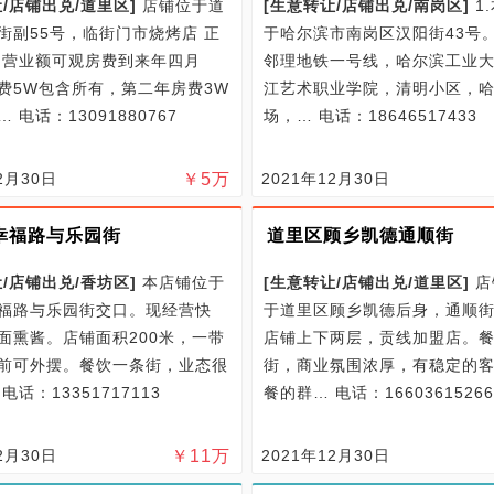
/
店铺出兑/
道里区
]
店铺位于道
[
生意转让/
店铺出兑/
南岗区
]
1
街副55号，临街门市烧烤店 正
于哈尔滨市南岗区汉阳街43号
 营业额可观房费到来年四月
邻理地铁一号线，哈尔滨工业
费5W包含所有，第二年房费3W
江艺术职业学院，清明小区，
排…
电话：13091880767
场，…
电话：18646517433
2月30日
￥
5
万
2021年12月30日
幸福路与乐园街
道里区顾乡凯德通顺街
/
店铺出兑/
香坊区
]
本店铺位于
[
生意转让/
店铺出兑/
道里区
]
店
福路与乐园街交口。现经营快
于道里区顾乡凯德后身，通顺街4
面熏酱。店铺面积200米，一带
店铺上下两层，贡线加盟店。
前可外摆。餐饮一条街，业态很
街，商业氛围浓厚，有稳定的
…
电话：13351717113
餐的群…
电话：16603615266
2月30日
￥
11
万
2021年12月30日