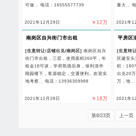
可做…
电话：16555577739
量大…
电
2021年12月29日
￥
12
万
2021年1
南岗区自兴街门市出租
平房区
[
生意转让/
店铺出兑/
南岗区
]
南岗区自兴
[
生意转让
街门市出租，三层，使用面积260平，年
区建安头
租金18可谈，学府凯德后身，保利清华
积：18
颐园楼下，客源稳定，交通便利。欢迎实
出兑20
地考察…
电话：13936309988
万，地
2021年12月28日
￥
18
万
2021年1
第8/23页
上一页