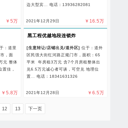
边大型宾…
电话：13936282081
￥
5
万
2021年12月29日
￥
16.5
万
黑工程优越地段连锁炸
于：道里
[
生意转让/
店铺出兑/
道外区
]
位于：道外
门市，面
区民强大街红河路正规门市，面积：65
万元 整体
平米 年房租3万元 含7个月房租整体出
位置佳，
兑6.5万元诚心者可谈，可空兑 地理位
置…
电话：18341631326
￥
5.8
万
2021年12月28日
￥
6.5
万
12
13
下一页