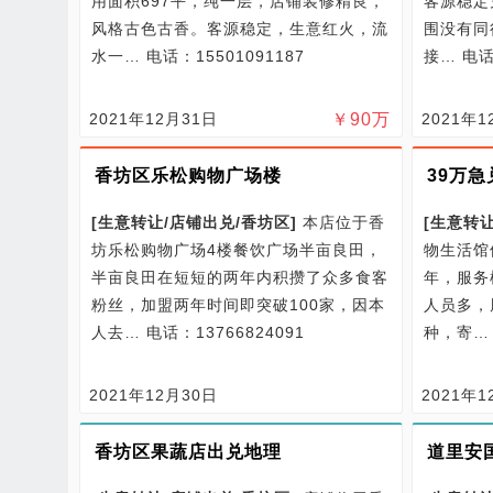
用面积697平，纯一层，店铺装修精良，
客源稳定
风格古色古香。客源稳定，生意红火，流
围没有同
水一…
电话：15501091187
接…
电话
2021年12月31日
￥
90
万
2021年1
香坊区乐松购物广场楼
39万急
[
生意转让/
店铺出兑/
香坊区
]
本店位于香
[
生意转让
坊乐松购物广场4楼餐饮广场半亩良田，
物生活馆
半亩良田在短短的两年内积攒了众多食客
年，服务
粉丝，加盟两年时间即突破100家，因本
人员多，
人去…
电话：13766824091
种，寄
2021年12月30日
2021年1
香坊区果蔬店出兑地理
道里安