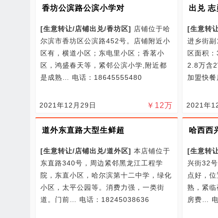
香坊公滨路公滨小学对
出兑 
[
生意转让/
店铺出兑/
香坊区
]
店铺位于哈
[
生意转让
尔滨市香坊区公滨路452号。店铺附近小
进乡街副
区有，横道小区；东电里小区；香茗小
区面积：
区，鸿盛春天等，紧邻公滨小学,附近都
2.8万含
是成熟…
电话：18645555480
加盟快
2021年12月29日
￥
12
万
2021年1
道外东直路大型生鲜超
哈西西
[
生意转让/
店铺出兑/
道外区
]
本店铺位于
[
生意转让
东直路340号，周边紧邻黑龙江工程学
兴街32
院，东直小区，哈尔滨第十二中学，绿化
点好，位
小区，太平公园等。消费力强，一类街
熟，紧临
道。门前…
电话：18245038636
房费…
电