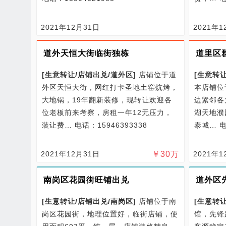
2021年12月31日
2021年1
道外天恒大街临街独栋
道里区
[
生意转让/
店铺出兑/
道外区
]
店铺位于道
[
生意转让
外区天恒大街，网红打卡圣地土窑炕烤，
本店铺位
大地锅，19年翻新装修，现转让欢迎各
边紧邻各
位老板前来考察，房租一年12无压力，
湖天地濮
装让费…
电话：15946393338
泰城…
电
2021年12月31日
￥
30
万
2021年1
南岗区花园街旺铺出兑
道外区
[
生意转让/
店铺出兑/
南岗区
]
店铺位于南
[
生意转让
岗区花园街，地理位置好，临街店铺，使
馆，先锋