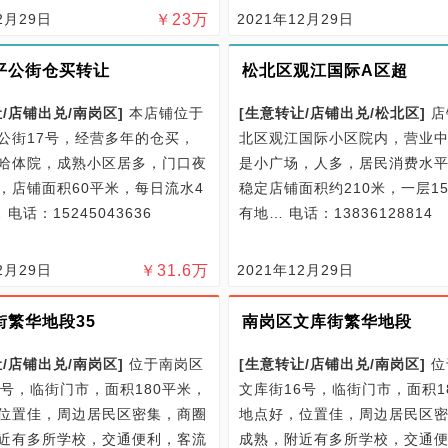
2月29日
￥
23
万
2021年12月29日
平公街仓买转让
松北区观江国际A区超
/
店铺出兑/
南岗区
]
本店铺位于
[
生意转让/
店铺出兑/
松北区
]
店
公街17号，经营多年的仓买，
北区观江国际小区院内，营业
哈体院，成熟小区居多，门口夜
是小广场，人多，居民消费水
，店铺面积60平米，每日流水4
稳定店铺面积约210米，一层1
…
电话：15245043636
有地…
电话：13836128814
2月29日
￥
31.6
万
2021年12月29日
街繁华地段35
南岗区文库街繁华地段
/
店铺出兑/
南岗区
]
位于南岗区
[
生意转让/
店铺出兑/
南岗区
]
位
6号，临街门市，面积180平米，
文库街16号，临街门市，面积1
位置佳，周边居民区密集，商圈
地点好，位置佳，周边居民区
近有多所学校，交通便利，客流
成熟，附近有多所学校，交通