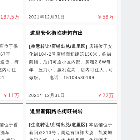
￥
167.5
万
2021年12月31日
￥
58
万
道里安化街临街超市出
店位于保
[
生意转让/
店铺出兑/
道里区
]
店铺位于安
67平
化街104-2号店铺面积建筑130米，临街
区送货，有
商铺，后门可通小区内部。房租2.8W每
屋内可住
年，压力小，赢利点高，店内可住人，可
01
做饭。…
电话：15104530199
￥
11
万
2021年12月31日
￥
22
万
道里新阳路临街旺铺转
铺位于香
[
生意转让/
店铺出兑/
道里区
]
本店铺位于
商洗车
新阳路313号，周边有恒祥大厦，凯旋城