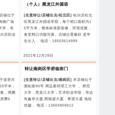
（个人）黑龙江外国语
店铺位于
[
生意转让/
店铺出兑/
松北区
]
哈尔滨松北
购物广场
区黑龙江外国语学院，每个档口面积为1
所大学，有
5平方米，整体标准新装修，环境优雅，
哈尔滨职业
食堂档口功能完善。店铺位置极好 是学
生出入…
电话：18503614999
2021年12月29日
转让南岗区学府临街门
于道里河
[
生意转让/
店铺出兑/
南岗区
]
本店铺位于
20平米，
测绘路90号 周边紧邻理工大学 ， 师范
密集，商圈
大学，黑龙江大学，艺术职业学院，旁边
房费6
有鑫华大厦,西桃源大厦，希望大厦 地段
优越…
电话：13604809612