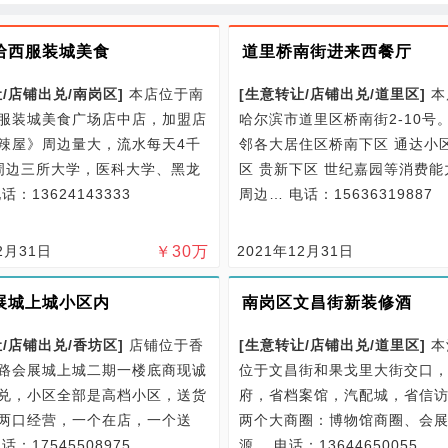
哈西服装城美食
道里桥南街进来西餐厅
/
店铺出兑/
南岗区
]
本店位于南
[
生意转让/
店铺出兑/
道里区
]
本
服装城美食广场店中店，加盟店
哈尔滨市道里区桥南街2-10号
辣屋》周边量大，流水每天4千
邻各大居住区桥南下区 通达小
周边三所大学，医科大学、黑龙
区 贵新下区 世纪嘉园等消费
话：13624143333
周边…
电话：15636319887
2月31日
￥
30
万
2021年12月31日
展城上城小区内
南岗区文昌街新装修酒
/
店铺出兑/
香坊区
]
店铺位于香
[
生意转让/
店铺出兑/
道里区
]
本
路会展城上城二期一楼底商现诚
位于文昌街和果戈里大街交口
兑，小区全部是高档小区，送货
府，省档案馆，汽配城，省信
两口经营，一个在店，一个送
两个大商圈：博物馆商圈、会
话：17545508975
源…
电话：13644650055