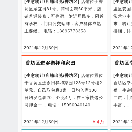
[
生意转让/
店铺出兑/
香坊区
]
店铺位于香
[
生意转让
坊区咸宜街81号、商铺面积60平米，店
里区安国
铺普通装修，可住宿、附近居民多，附近
常营业中
有学校 ，门口公交站牌，客户群体成熟
末，转让
主要经…
电话：13895773358
排烟，
2021年12月30日
2021年1
香坊区进乡街祥和家园
香坊区
[
生意转让/
店铺出兑/
香坊区
]
店铺位置位
[
生意转让
于香坊区进乡街祥和家园123号12号楼2
香坊区幸
单元。自己取包裹3家，日均入库300，
餐，牛杂
日均发包裹20，外兑4万，在三家快递公
二层，门
司押金一…
电话：15950040140
丰富，
2021年12月30日
￥
4
万
2021年1