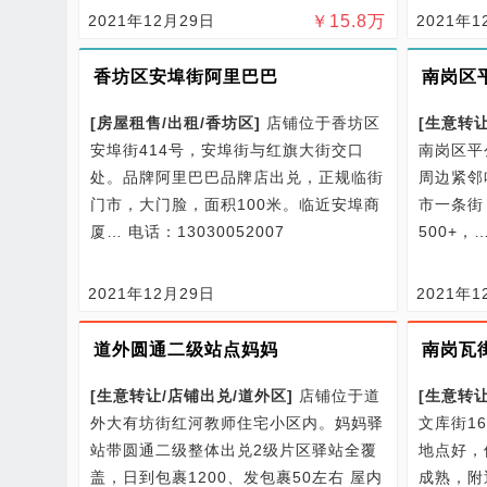
2021年12月29日
￥
15.8
万
2021年1
香坊区安埠街阿里巴巴
南岗区
[
房屋租售/
出租/
香坊区
]
店铺位于香坊区
[
生意转让
安埠街414号，安埠街与红旗大街交口
南岗区平
处。品牌阿里巴巴品牌店出兑，正规临街
周边紧邻
门市，大门脸，面积100米。临近安埠商
市一条街
厦…
电话：13030052007
500+，
2021年12月29日
2021年1
道外圆通二级站点妈妈
南岗瓦
[
生意转让/
店铺出兑/
道外区
]
店铺位于道
[
生意转让
外大有坊街红河教师住宅小区内。妈妈驿
文库街1
站带圆通二级整体出兑2级片区驿站全覆
地点好，
盖，日到包裹1200、发包裹50左右 屋内
成熟，附