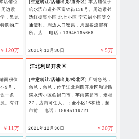
.本店铺位
[
生意转让/
店铺出兑/
道外区
]
本店铺位于
。周边紧
哈尔滨市道外区富锦街138号。周边紧邻
大学，黑龙
透红搪瓷小区 北七小区 宁安街小区等交
哈特购物广
通便利。周边人口密集，周围客流都有
所。店…
电话：13946165668
￥
120
万
2021年12月30日
￥
5
万
江北利民开发区
铺面积位
[
生意转让/
店铺出兑/
松北区
]
店铺急兑，
-9号，
急兑，急兑，位于江北利民开发区和谐路
餐饮一条
溪水湾小区临街门市，芊雨莱超市，烟档
客源。有订
27，店内可住人。；全小区16栋楼，超
市前…
电话：18645119721
￥
11
万
2021年12月30日
￥
30
万