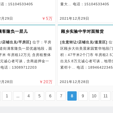
话：15104533405
量大…
电话：15104533405
2月29日
￥
5
万
2021年12月29日
满客隆负一层儿
顾乡实验中学对面辣货
/
店铺出兑/
平房区
]
位于：平房
[
生意转让/
店铺出兑/
道里区
]
位
道街满客隆负一层优越地段，面
区顾乡大街美晨家园繁华地段
0平米 年房租12万元 含房租整体
积：47平米2个门市 年房租2.5
万元诚心者可谈，含商超押金一
出兑5.8万元诚心者可谈，地理
…
电话：13089712203
紧邻十…
电话：18946422345
2月28日
￥
20
万
2021年12月28日
1
...
4
5
6
7
8
9
10
11