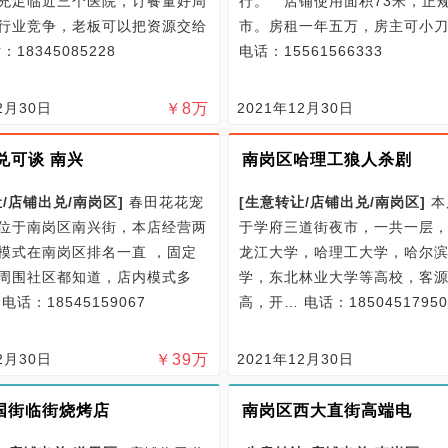
充足临近三个医院，订餐量好周
行。 店铺使用面积73米，正
行业竞争，老板可以把资源交给
市。房租一年五万，房主可小
：18345085228
电话：15561566333
2月30日
￥
8
万
2021年12月30日
兑可谈 南兴
南岗区哈理工狼人杀剧
/
店铺出兑/
南岗区
]
春田花花宠
[
生意转让/
店铺出兑/
南岗区
]
本
位于南岗区南兴街，本店经营两
于学府三道街夜市，一共一层
模式在南岗区排名一直 ，固定
龙江大学，哈理工大学，哈尔
周围社区都知道，店内模式多
学，东北林业大学等高校，客
…
电话：18545159067
高，开…
电话：18504517950
2月30日
￥
39
万
2021年12月30日
国街临街烧烤店
南岗区西大直街高端电