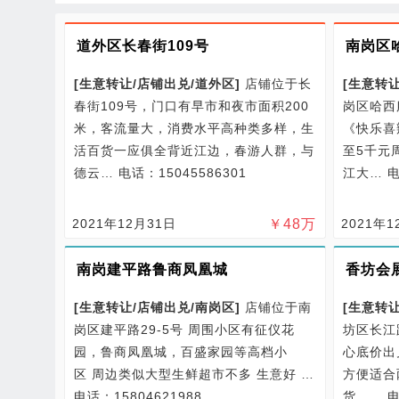
道外区长春街109号
南岗区
[
生意转让/
店铺出兑/
道外区
]
店铺位于长
[
生意转让
春街109号，门口有早市和夜市面积200
岗区哈西
米，客流量大，消费水平高种类多样，生
《快乐喜
活百货一应俱全背近江边，春游人群，与
至5千元
德云…
电话：15045586301
江大…
电
2021年12月31日
￥
48
万
2021年1
南岗建平路鲁商凤凰城
香坊会
[
生意转让/
店铺出兑/
南岗区
]
店铺位于南
[
生意转让
岗区建平路29-5号 周围小区有征仪花
坊区长江
园，鲁商凤凰城，百盛家园等高档小
心底价出
区 周边类似大型生鲜超市不多 生意好 …
方便适合
电话：15804621988
货，…
电